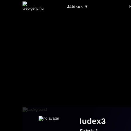
Játékok
▼
Iudex3