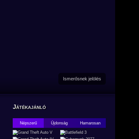
Ismerősnek jelölés
Játékajánló
Népszerű
Újdonság
Hamarosan