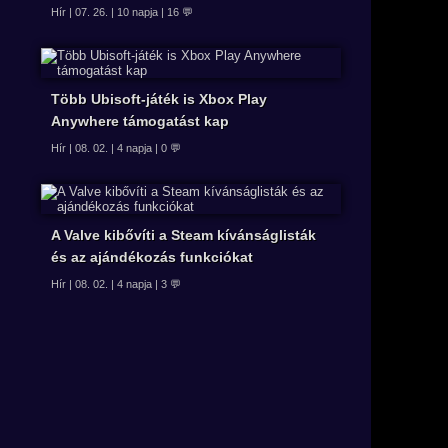
Hír | 07. 26. | 10 napja | 16 💬
Több Ubisoft-játék is Xbox Play
Anywhere támogatást kap
Hír | 08. 02. | 4 napja | 0 💬
A Valve kibővíti a Steam kívánságlisták
és az ajándékozás funkciókat
Hír | 08. 02. | 4 napja | 3 💬