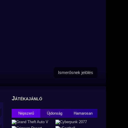
Ismerősnek jelölés
Játékajánló
Népszerű
Újdonság
Hamarosan