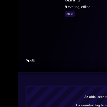
Szint: 1
9 éve tag, offline
38 ☀
Profil
Az oldal ezen r
Ha szeretnél tag len