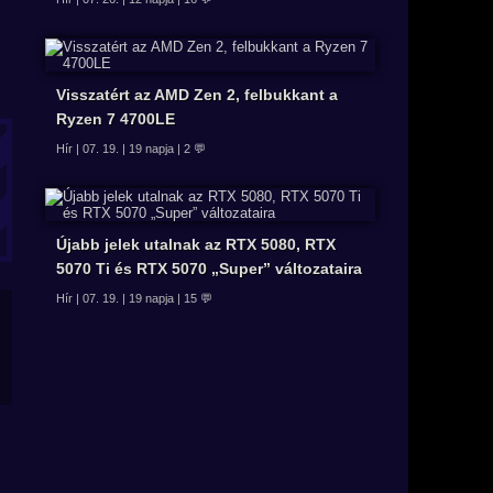
Visszatért az AMD Zen 2, felbukkant a
Ryzen 7 4700LE
Hír | 07. 19. | 19 napja | 2 💬
Újabb jelek utalnak az RTX 5080, RTX
5070 Ti és RTX 5070 „Super” változataira
Hír | 07. 19. | 19 napja | 15 💬