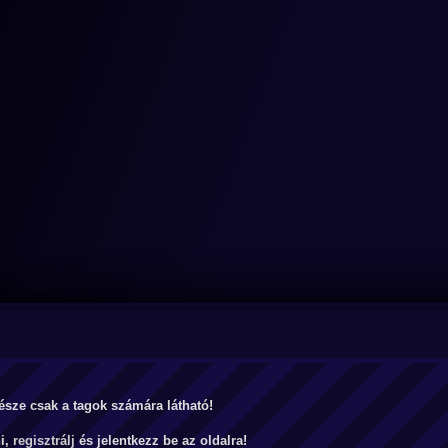
észe csak a tagok számára látható!
ni,
regisztrálj
és jelentkezz be az oldalra!