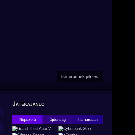
Ismerősnek jelölés
Játékajánló
Népszerű
Újdonság
Hamarosan