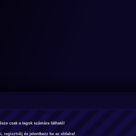
észe csak a tagok számára látható!
ni,
regisztrálj
és jelentkezz be az oldalra!