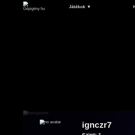
Játékok
▼
ignczr7