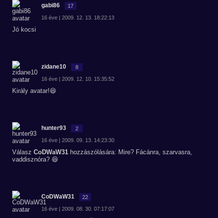
gabi86
17
16 éve | 2009. 12. 13. 18:22:13
Jó kocsi
zidane10
8
16 éve | 2009. 12. 10. 15:35:52
Király avatar!😆
hunter93
2
16 éve | 2009. 09. 13. 14:23:30
Válasz
CoDWaW31
hozzászólására: Mire? Fácánra, szarvasra,
vaddisznóra? 😆
CoDWaW31
22
16 éve | 2009. 08. 30. 07:17:07