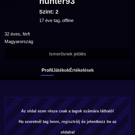
hunter93
Szint: 2
17 éve tag, offline
32 éves, férfi
Magyarország
Ismerősnek jelölés
Profil
Játékok
Értékelések
Az oldal ezen része csak a tagok számára látható!
Ha szeretnél tag lenni,
regisztrálj
és jelentkezz be az
oldalra!