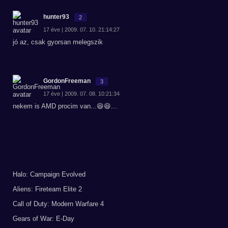
hunter93
2
17 éve | 2009. 07. 10. 21:14:27
jó az, csak gyorsan melegszik
GordonFreeman
3
17 éve | 2009. 07. 08. 10:21:34
nekem is AMD procim van...😆😆...
Halo: Campaign Evolved
Aliens: Fireteam Elite 2
Call of Duty: Modern Warfare 4
Gears of War: E-Day