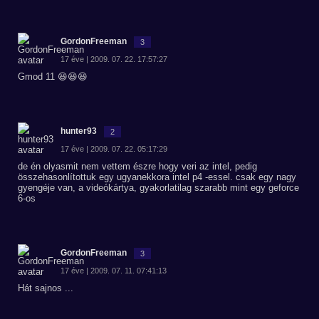
GordonFreeman
3
17 éve | 2009. 07. 22. 17:57:27
Gmod 11 😆😆😆
hunter93
2
17 éve | 2009. 07. 22. 05:17:29
de én olyasmit nem vettem észre hogy veri az intel, pedig
összehasonlítottuk egy ugyanekkora intel p4 -essel. csak egy nagy
gyengéje van, a videókártya, gyakorlatilag szarabb mint egy geforce
6-os
GordonFreeman
3
17 éve | 2009. 07. 11. 07:41:13
Hát sajnos ...