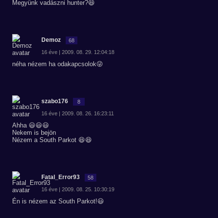
Megyünk vadászni hunter?😆
Demoz
68
16 éve | 2009. 08. 29. 12:04:18
néha nézem ha odakapcsolok😜
szabo176
8
16 éve | 2009. 08. 26. 16:23:11
Ahha 😃😃😃
Nekem is bejön
Nézem a South Parkot 😆😆
Fatal_Error93
58
16 éve | 2009. 08. 25. 10:30:19
Én is nézem az South Parkot!😃