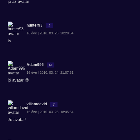
jó az avatar
hunter93
2
16 éve | 2010. 03. 25. 20:20:54
ty
Adam996
41
16 éve | 2010. 03. 24. 21:07:31
jó avatar 😃
villamdavid
7
16 éve | 2010. 03. 23. 18:45:54
Jó avatar!