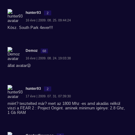
hunter93
2
16 éve | 2009. 08. 25. 09:44:24
Kösz. South Park 4ever!!!
Demoz
68
16 éve | 2009. 08. 24. 19:03:38
állat avatar😜
hunter93
2
17 éve | 2009. 07. 31. 07:39:30
miért? tesztelted már? mert az 1800 Mhz -es amd akadás nélkül
viszi a FEAR 2 : Project Origint. aminek minimum igénye: 2.8 Ghz,
1 Gb RAM