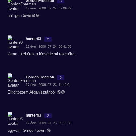
GordonFreeman
3
17 éve | 2009. 07. 24. 07:06:29
hát igen 😆😆😆😆
hunter93
2
17 éve | 2009. 07. 24. 06:41:53
látom túléltétek a légvédelmi rakétákat
GordonFreeman
3
17 éve | 2009. 07. 23. 11:40:01
Elköltöztem Afganisztánból 😆😆
hunter93
2
17 éve | 2009. 07. 23. 05:17:36
úgyvan! Gmod 4ever! 😆