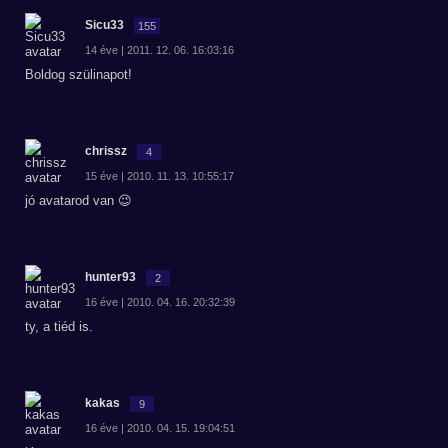
Sicu33
155
14 éve | 2011. 12. 06. 16:03:16
Boldog szülinapot!
chrissz
4
15 éve | 2010. 11. 13. 10:55:17
jó avatarod van 😉
hunter93
2
16 éve | 2010. 04. 16. 20:32:39
ty, a tiéd is.
kakas
9
16 éve | 2010. 04. 15. 19:04:51