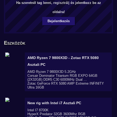
Ha szeretnél tag lenni,
regisztrálj
és jelentkezz be az
oldalra!
Bejelentkezés
Eszközök
AMD Ryzen 7 9800X3D - Zotac RTX 5080
Asztali PC
AMD Ryzen 7 9800X3D 5.2GHz
Corsair Dominator Titanium RGB EXPO 64GB
(2X32GB) DDR5 C30 6000MHz Dual …
Zotac GeForce RTX 5080 AMP Extreme INFINITY
Ultra 16GB
New rig with Intel i7
Asztali PC
Intel I7 8700K
HyperX Predator 32GB 3600Mhz RGB