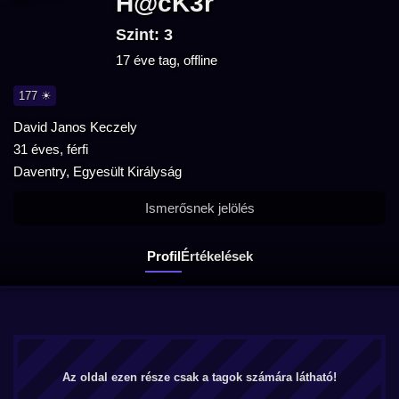
H@cK3r
Szint: 3
17 éve tag, offline
177 ☀
David Janos Keczely
31 éves, férfi
Daventry, Egyesült Királyság
Ismerősnek jelölés
Profil
Értékelések
Az oldal ezen része csak a tagok számára látható!