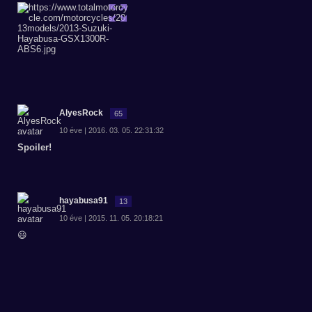
AlyesRock
65
10 éve | 2016. 03. 05. 22:31:32
Spoiler!
hayabusa91
13
10 éve | 2015. 11. 05. 20:18:21
😃