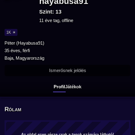
hayabusa91
Szint: 13
11 éve tag, offline
1K ☀
Péter (Hayabusa91)
35 éves, férfi
Baja, Magyarország
Ismerősnek jelölés
Profil
Játékok
Rólam
Az oldal ezen része csak a tagok számára látható!