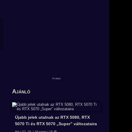
Ajánló
Újabb jelek utalnak az RTX 5080, RTX
5070 Ti és RTX 5070 „Super” változataira
Hír | 07. 19. | 19 napja | 15 💬