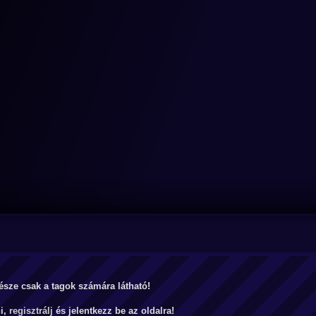
észe csak a tagok számára látható!
ni,
regisztrálj
és jelentkezz be az oldalra!