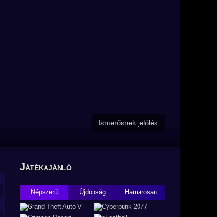
Ismerősnek jelölés
Játékajánló
Népszerű
Újdonság
Hamarosan