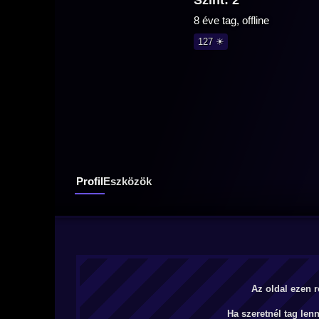
Szint: 2
8 éve tag, offline
127 ☀
Profil
Eszközök
Az oldal ezen r
Ha szeretnél tag len