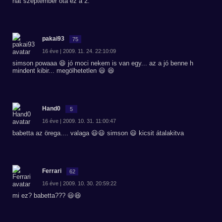
hát szeptember óta ez a 2.
pakai93
75
16 éve | 2009. 11. 24. 22:10:09
simson powaaa 😆 jó moci nekem is van egy... az a jó benne h
mindent kibir... megölhetetlen 😃 😆
Hand0
5
16 éve | 2009. 10. 31. 11:00:47
babetta az örega.... valaga 😃😃 simson 😃 kicsit átalakitva
Ferrari
62
16 éve | 2009. 10. 30. 20:59:22
mi ez? babetta??? 😃😆