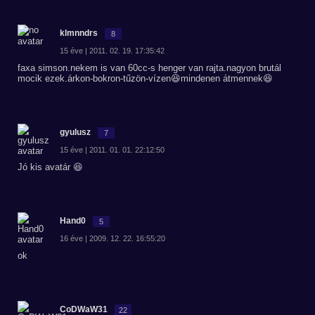
klmnndrs
8
15 éve | 2011. 02. 19. 17:35:42
faxa simson.nekem is van 60cc-s henger van rajta.nagyon brutál
mocik ezek.árkon-bokron-tűzön-vízen😆mindenen átmennek😆
gyulusz
7
15 éve | 2011. 01. 01. 22:12:50
Jó kis avatár 😆
Hand0
5
16 éve | 2009. 12. 22. 16:55:20
ok
CoDWaW31
22