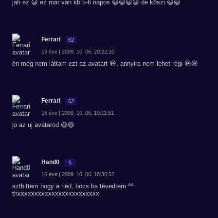
jah ez 😃 ez már van kb 5-6 napos 😃😃😃😃 de köszi 😃😃
Ferrari
62
16 éve | 2009. 10. 06. 20:22:10
én még nem láttam ezt az avatart 😃, annyira nem lehet régi 😃😆
Ferrari
62
16 éve | 2009. 10. 06. 19:11:51
jo az uj avatarod 😃😆
Hand0
5
16 éve | 2009. 10. 06. 18:30:52
azthittem hogy a tiéd, bocs ha tévedtem ^^
thxxxxxxxxxxxxxxxxxxxxxxxx