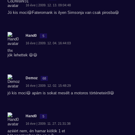
16 éve | 2009. 12. 13. 09:04:48
Jó kis moci😃Fateromank is ilyen Simsonja van csak pirosba😃
Hand0
5
16 éve | 2009. 12. 04. 16:44:03
thx
jók lehettek 😃😃
Demoz
68
16 éve | 2009. 12. 02. 15:48:29
jó kis moci😃 apám is sokat mesélt a motoros történeteiről😃
Hand0
5
16 éve | 2009. 11. 27. 21:31:38
azéért nem, én hamar kiölök 1 et