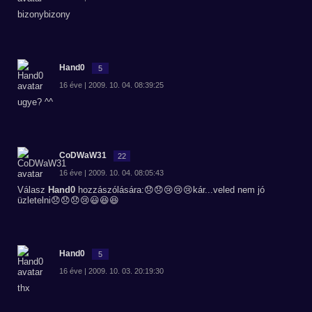
bizonybizony
Hand0
5
16 éve | 2009. 10. 04. 08:39:25
ugye? ^^
CoDWaW31
22
16 éve | 2009. 10. 04. 08:05:43
Válasz
Hand0
hozzászólására:😞😞😢😢😢kár...veled nem jó
üzletelni😞😞😞😢😃😆😆
Hand0
5
16 éve | 2009. 10. 03. 20:19:30
thx