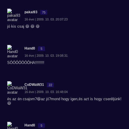
pakai93
75
16 éve | 2009. 10. 03. 20:07:23
jó kis csaj 😆 😆 😆
Hand0
5
16 éve | 2009. 10. 03. 19:08:31
SÓÓÓÓÓÓÓHA!!!!!!!!
CoDWaW31
22
16 éve | 2009. 10. 03. 16:48:04
és az én csajom?😆az jó?mond hogy igen,és azt is hogy cseréljünk!
😆
Hand0
5