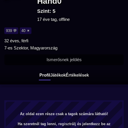
Hand0
Szint: 5
17 éve tag, offline
939 💬
40 ☀
32 éves, férfi
7-es Szektor, Magyarország
Ismerősnek jelölés
Profil
Játékok
Értékelések
Az oldal ezen része csak a tagok számára látható!
Ha szeretnél tag lenni,
regisztrálj
és jelentkezz be az