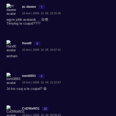
pc dawee
7
16 éve | 2009. 10. 06. 13:15:36
egyre jobb avatarok.....😜😎
Tényleg te csajod????
Hand0
5
16 éve | 2009. 10. 05. 19:07:41
amham
tomi0893
3
16 éve | 2009. 10. 04. 21:22:57
Jó kis csaj a te csajod? 😆
CoDWaW31
22
16 éve | 2009. 10. 04. 09:09:42