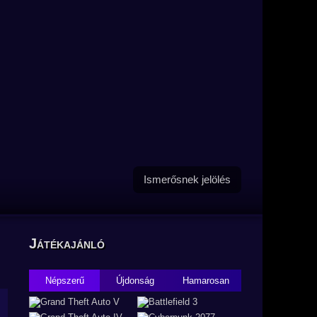
Ismerősnek jelölés
Játékajánló
Népszerű
Újdonság
Hamarosan