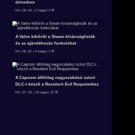
driverben
Hír | 08. 04. | 2 napja | 3 💬
A Valve kibővíti a Steam kívánságlisták
és az ajándékozás funkciókat
Hír | 08. 02. | 4 napja | 3 💬
A Capcom állítólag nagyszabású sztori
DLC-t készít a Resident Evil Requiemhez
Hír | 07. 19. | 18 napja | 15 💬