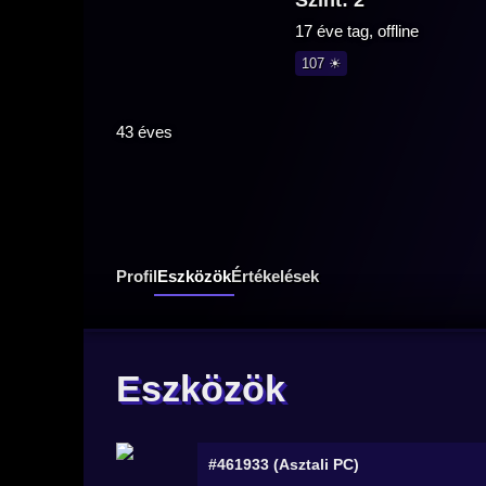
Szint: 2
17 éve tag, offline
107 ☀
43 éves
Profil
Eszközök
Értékelések
Eszközök
#461933 (Asztali PC)