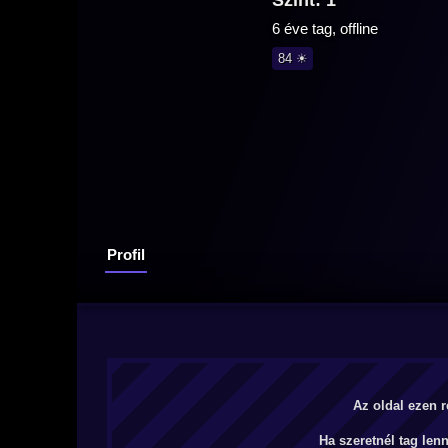
Szint: 1
6 éve tag, offline
84 ☀
Profil
Az oldal ezen r
Ha szeretnél tag len