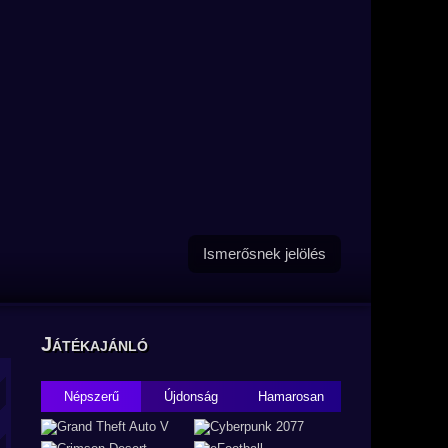
Ismerősnek jelölés
Játékajánló
Népszerű
Újdonság
Hamarosan