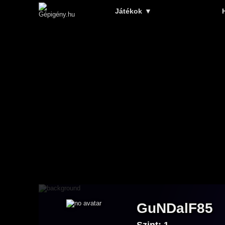
Játékok
▼
GuNDalF85