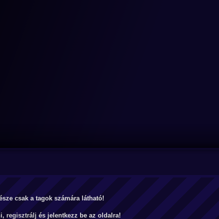
észe csak a tagok számára látható!
ni,
regisztrálj
és jelentkezz be az oldalra!