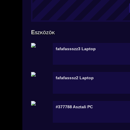
Eszközök
fafafassszz3
Laptop
fafafasssz2
Laptop
#377788
Asztali PC