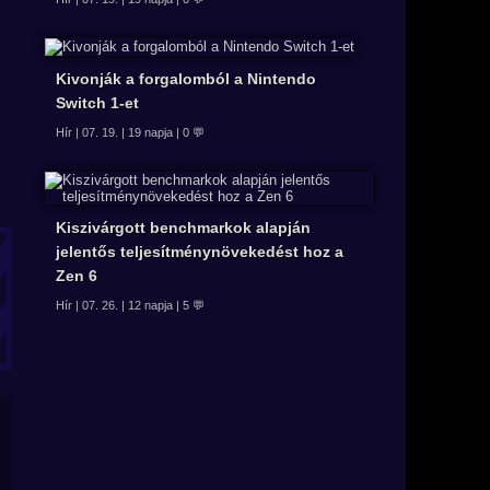
Kivonják a forgalomból a Nintendo
Switch 1-et
Hír | 07. 19. | 19 napja | 0 💬
Kiszivárgott benchmarkok alapján
jelentős teljesítménynövekedést hoz a
Zen 6
Hír | 07. 26. | 12 napja | 5 💬