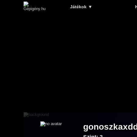
Játékok
▼
gonoszkaxd