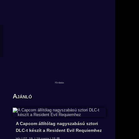
Ajánló
A Capcom állítólag nagyszabású sztori
DLC-t készít a Resident Evil Requiemhez
Hír | 07. 19. | 19 napja | 15 💬