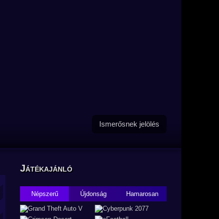
Ismerősnek jelölés
Játékajánló
Népszerű
Újdonság
Hamarosan