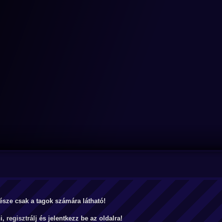
észe csak a tagok számára látható!
ni,
regisztrálj
és jelentkezz be az oldalra!