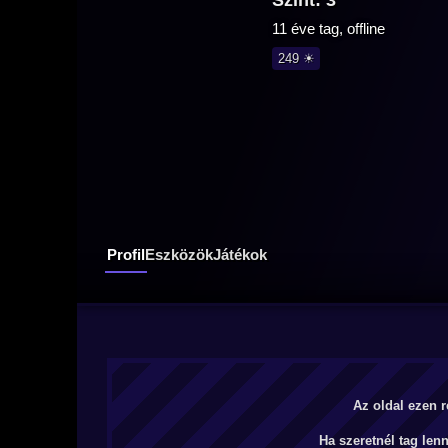
Szint: 3
11 éve tag, offline
249 ☀
Profil
Eszközök
Játékok
Az oldal ezen r
Ha szeretnél tag len