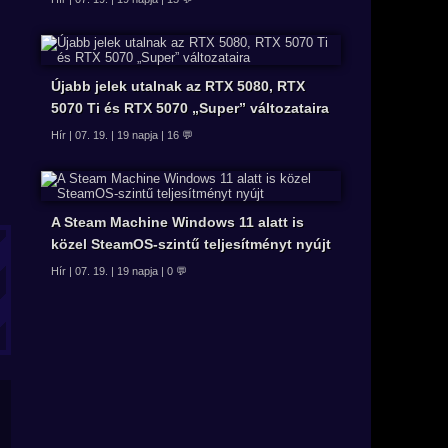
Újabb jelek utalnak az RTX 5080, RTX
5070 Ti és RTX 5070 „Super” változataira
Hír | 07. 19. | 19 napja | 16 💬
A Steam Machine Windows 11 alatt is
közel SteamOS-szintű teljesítményt nyújt
Hír | 07. 19. | 19 napja | 0 💬