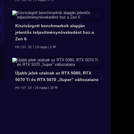
Kiszivárgott benchmarkok alapján
jelentős teljesítménynövekedést hoz a
Zen 6
Hír | 07. 26. | 13 napja | 5 💬
Újabb jelek utalnak az RTX 5080, RTX
5070 Ti és RTX 5070 „Super” változataira
Hír | 07. 19. | 20 napja | 16 💬