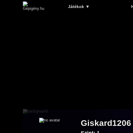
Játékok
▼
Giskard1206