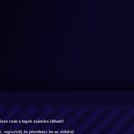
észe csak a tagok számára látható!
ni,
regisztrálj
és jelentkezz be az oldalra!