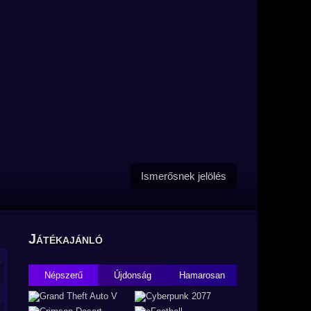
Ismerősnek jelölés
Játékajánló
Népszerű
Újdonság
Hamarosan