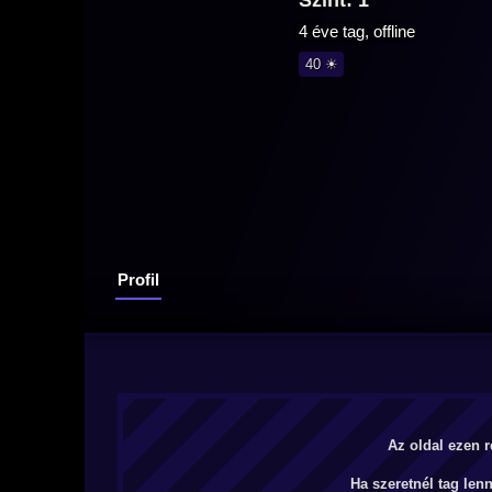
Szint: 1
4 éve tag, offline
40 ☀
Profil
Az oldal ezen r
Ha szeretnél tag len