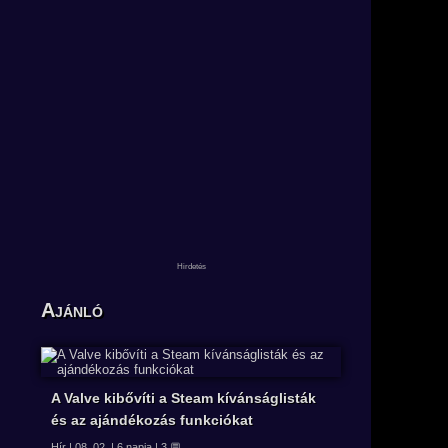
Ajánló
A Valve kibővíti a Steam kívánságlisták
és az ajándékozás funkciókat
Hír | 08. 02. | 6 napja | 3 💬