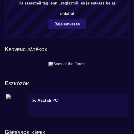
Ha szeretnél tag lenni,
regisztrálj
és jelentkezz be az
oldalra!
Bejelentkezés
Kedvenc játékok
Eszközök
pc
Asztali PC
Gépsarok képek