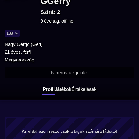
GGerry
Szint: 2
9 éve tag, offline
138 ☀
Nagy Gergő (Geri)
21 éves, férfi
Magyarország
Ismerősnek jelölés
Profil
Játékok
Értékelések
Az oldal ezen része csak a tagok számára látható!