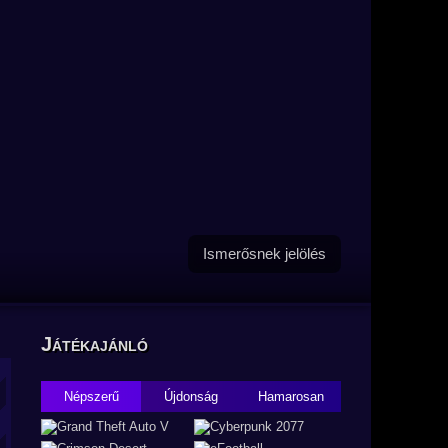
Ismerősnek jelölés
Játékajánló
Népszerű
Újdonság
Hamarosan