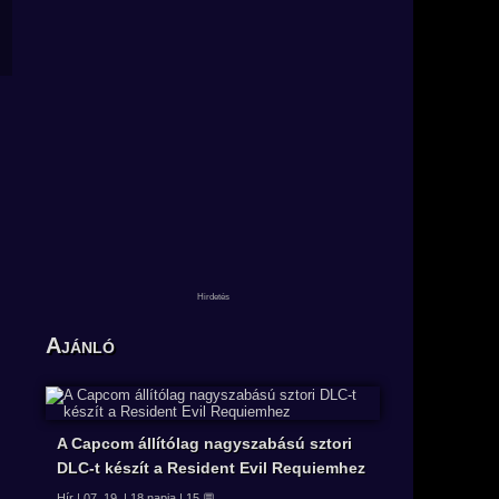
Ajánló
A Capcom állítólag nagyszabású sztori
DLC-t készít a Resident Evil Requiemhez
Hír | 07. 19. | 18 napja | 15 💬