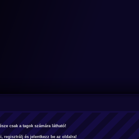
észe csak a tagok számára látható!
ni,
regisztrálj
és jelentkezz be az oldalra!