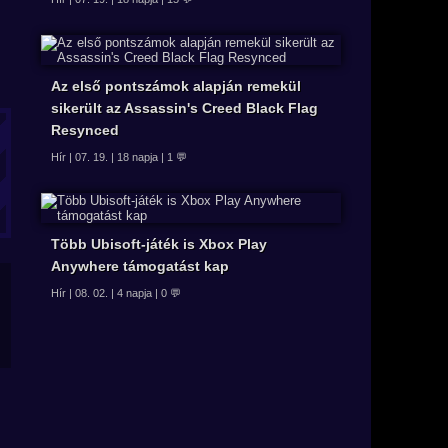
Az első pontszámok alapján remekül
sikerült az Assassin's Creed Black Flag
Resynced
Hír | 07. 19. | 18 napja | 1 💬
Több Ubisoft-játék is Xbox Play
Anywhere támogatást kap
Hír | 08. 02. | 4 napja | 0 💬