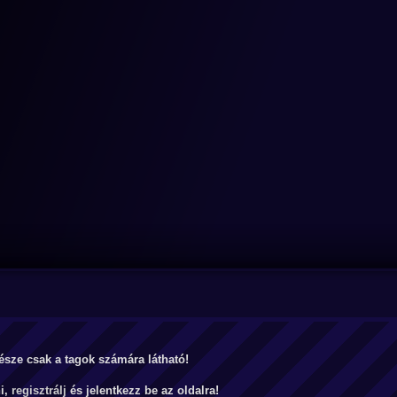
észe csak a tagok számára látható!
ni,
regisztrálj
és jelentkezz be az oldalra!