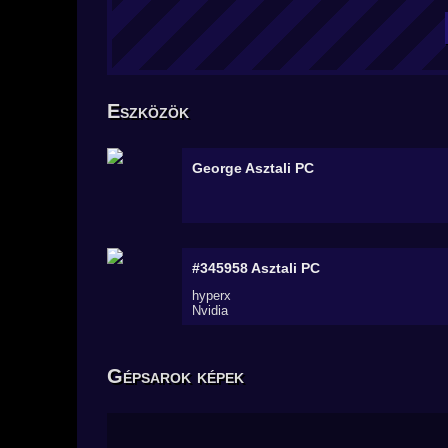
Eszközök
George
Asztali PC
#345958
Asztali PC
hyperx
Nvidia
Gépsarok képek