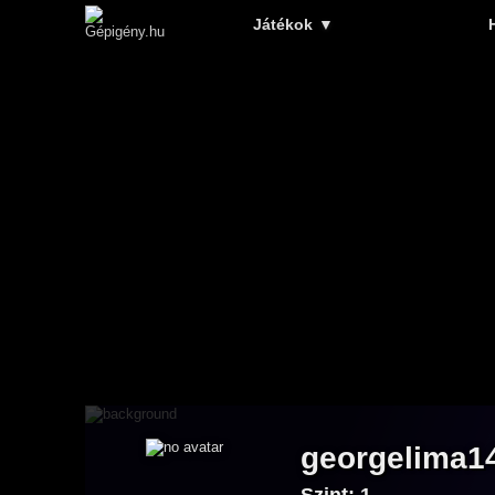
Játékok
▼
georgelima1