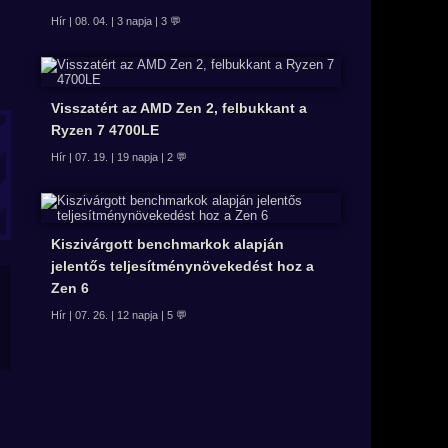
Hír | 08. 04. | 3 napja | 3 💬
Visszatért az AMD Zen 2, felbukkant a
Ryzen 7 4700LE
Hír | 07. 19. | 19 napja | 2 💬
Kiszivárgott benchmarkok alapján
jelentős teljesítménynövekedést hoz a
Zen 6
Hír | 07. 26. | 12 napja | 5 💬