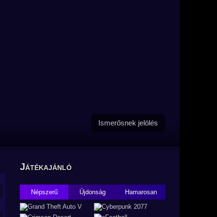
Ismerősnek jelölés
Játékajánló
Népszerű
Újdonság
Hamarosan