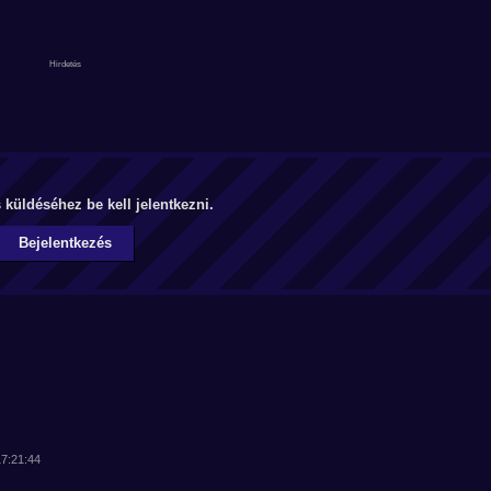
küldéséhez be kell jelentkezni.
Bejelentkezés
17:21:44