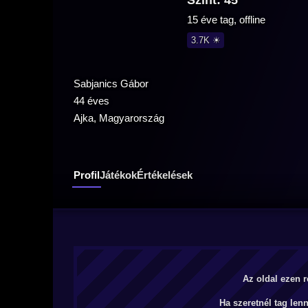
Szint: 45
15 éve tag, offline
3.7K ☀
Sabjanics Gábor
44 éves
Ajka, Magyarország
Profil
Játékok
Értékelések
Az oldal ezen r
Ha szeretnél tag len