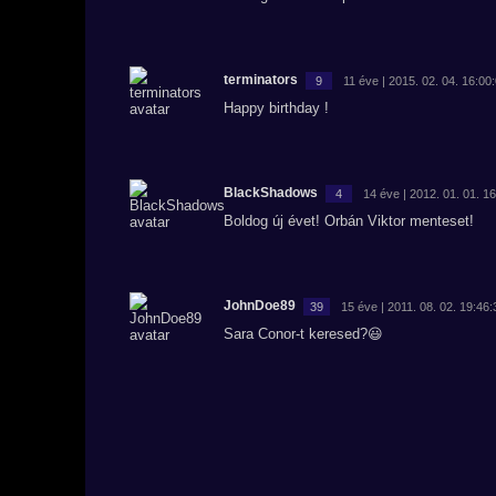
terminators
9
11 éve | 2015. 02. 04. 16:00
Happy birthday !
BlackShadows
4
14 éve | 2012. 01. 01. 1
Boldog új évet! Orbán Viktor menteset!
JohnDoe89
39
15 éve | 2011. 08. 02. 19:46:
Sara Conor-t keresed?😃