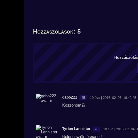
Hozzászólások: 5
Hozzászólás 
gabo222
45
10 éve | 2016. 02. 07. 16:42:45
Köszönöm😃
Tyrion Lannister
76
10 éve | 2016. 02. 04. 
Boldog születésnapot!