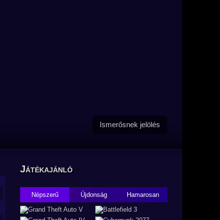
Ismerősnek jelölés
Játékajánló
Népszerű
Újdonság
Hamarosan