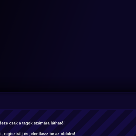
észe csak a tagok számára látható!
ni,
regisztrálj
és jelentkezz be az oldalra!