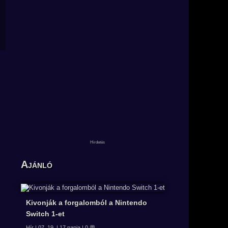
Ajánló
Kivonják a forgalomból a Nintendo
Switch 1-et
Hír | 07. 19. | 17 napja | 0 💬