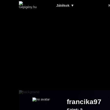
Játékok
▼
francika97