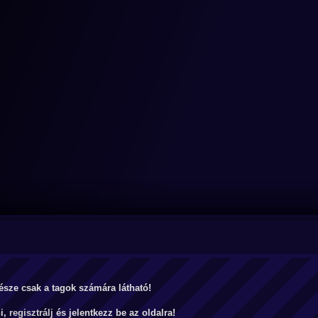
észe csak a tagok számára látható!
ni,
regisztrálj
és jelentkezz be az oldalra!