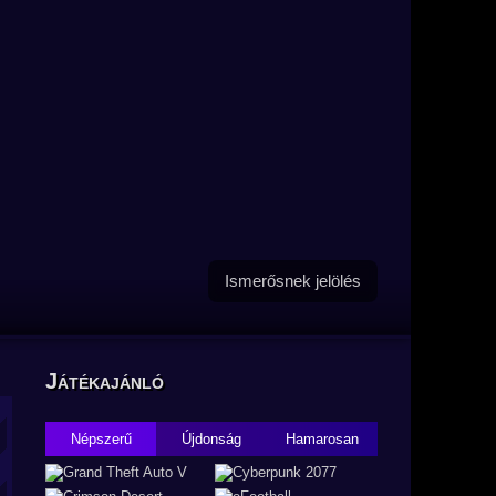
Ismerősnek jelölés
Játékajánló
Népszerű
Újdonság
Hamarosan