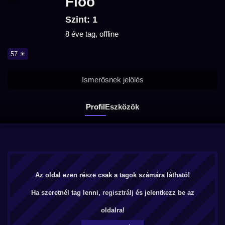
Floo
Szint: 1
8 éve tag, offline
57 ☀
Ismerősnek jelölés
Profil
Eszközök
Az oldal ezen része csak a tagok számára látható!
Ha szeretnél tag lenni,
regisztrálj
és jelentkezz be az
oldalra!