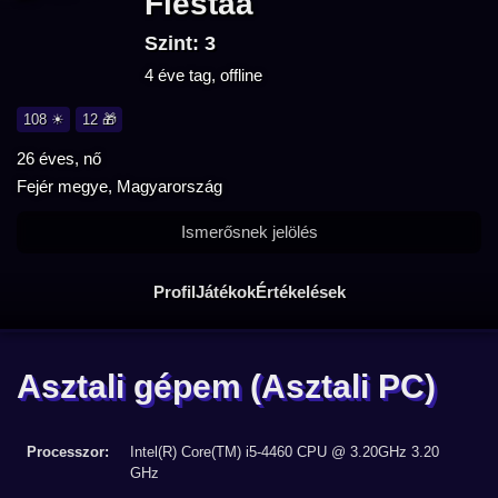
Fiestaa
Szint: 3
4 éve tag, offline
108 ☀
12 🎁
26 éves, nő
Fejér megye, Magyarország
Ismerősnek jelölés
Profil
Játékok
Értékelések
Asztali gépem
(Asztali PC)
Processzor:
Intel(R) Core(TM) i5-4460 CPU @ 3.20GHz 3.20
GHz