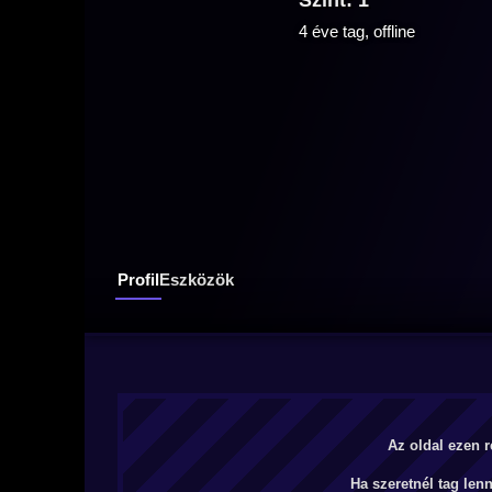
Szint: 1
4 éve tag, offline
Profil
Eszközök
Az oldal ezen r
Ha szeretnél tag len