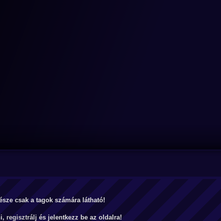
észe csak a tagok számára látható!
ni,
regisztrálj
és jelentkezz be az oldalra!