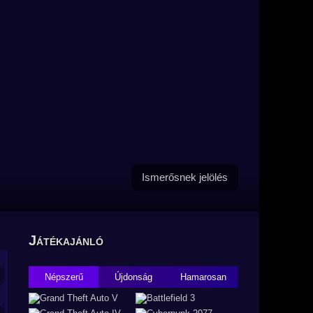
Ismerősnek jelölés
Játékajánló
Népszerű
Újdonság
Hamarosan