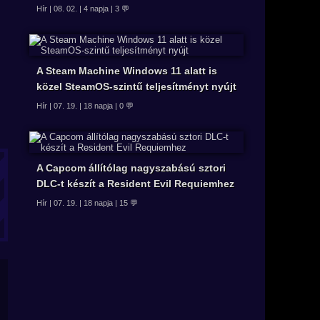
Hír | 08. 02. | 4 napja | 3 💬
A Steam Machine Windows 11 alatt is
közel SteamOS-szintű teljesítményt nyújt
Hír | 07. 19. | 18 napja | 0 💬
A Capcom állítólag nagyszabású sztori
DLC-t készít a Resident Evil Requiemhez
Hír | 07. 19. | 18 napja | 15 💬