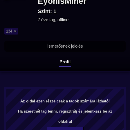
EyonIsMiner
Szint: 1
7 éve tag, offline
134 ☀
Ismerősnek jelölés
Profil
Az oldal ezen része csak a tagok számára látható!
Ha szeretnél tag lenni,
regisztrálj
és jelentkezz be az
oldalra!