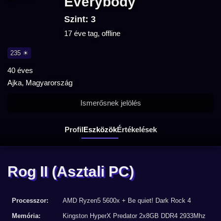
Everybody
Szint: 3
17 éve tag, offline
235 ☀
40 éves
Ajka, Magyarország
Ismerősnek jelölés
Profil
Eszközök
Értékelések
Rog II
(Asztali PC)
Processzor:
AMD Ryzen5 5600x + Be quiet! Dark Rock 4
Memória:
Kingston HyperX Predator 2x8GB DDR4 2933Mhz