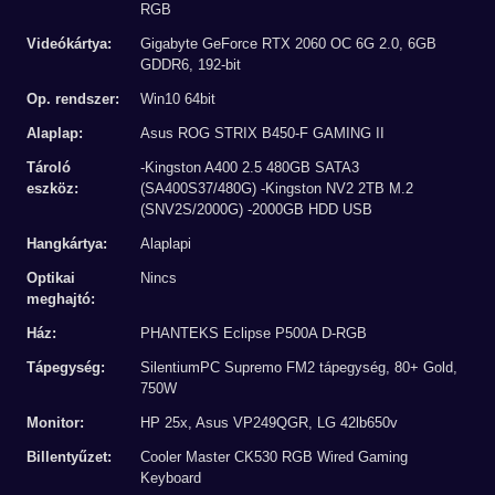
RGB
Videókártya:
Gigabyte GeForce RTX 2060 OC 6G 2.0, 6GB
GDDR6, 192-bit
Op. rendszer:
Win10 64bit
Alaplap:
Asus ROG STRIX B450-F GAMING II
Tároló
-Kingston A400 2.5 480GB SATA3
eszköz:
(SA400S37/480G) -Kingston NV2 2TB M.2
(SNV2S/2000G) -2000GB HDD USB
Hangkártya:
Alaplapi
Optikai
Nincs
meghajtó:
Ház:
PHANTEKS Eclipse P500A D-RGB
Tápegység:
SilentiumPC Supremo FM2 tápegység, 80+ Gold,
750W
Monitor:
HP 25x, Asus VP249QGR, LG 42lb650v
Billentyűzet:
Cooler Master CK530 RGB Wired Gaming
Keyboard