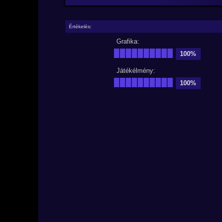
Értékelés:
Grafika:
██████████
100%
Játékélmény:
██████████
100%