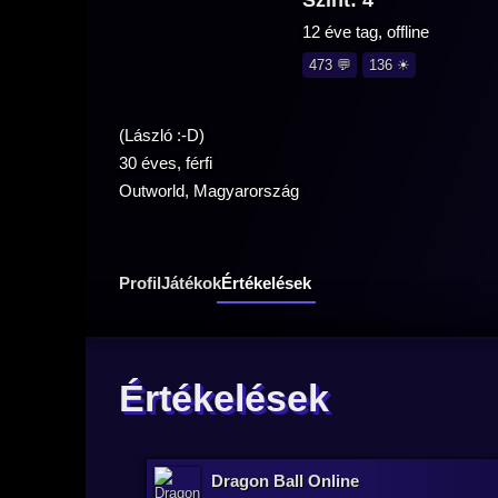
Szint: 4
12 éve tag, offline
473 💬
136 ☀
(László :-D)
30 éves, férfi
Outworld, Magyarország
Profil
Játékok
Értékelések
Értékelések
Dragon Ball Online