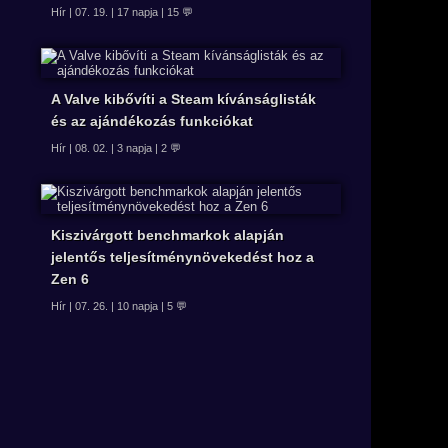
Hír | 07. 19. | 17 napja | 15 💬
A Valve kibővíti a Steam kívánságlisták
és az ajándékozás funkciókat
Hír | 08. 02. | 3 napja | 2 💬
Kiszivárgott benchmarkok alapján
jelentős teljesítménynövekedést hoz a
Zen 6
Hír | 07. 26. | 10 napja | 5 💬