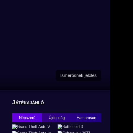
Ismerősnek jelölés
Játékajánló
Népszerű
Újdonság
Hamarosan