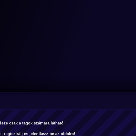
észe csak a tagok számára látható!
ni,
regisztrálj
és jelentkezz be az oldalra!