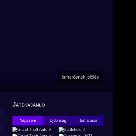
Ismerősnek jelölés
Játékajánló
Népszerű
Újdonság
Hamarosan