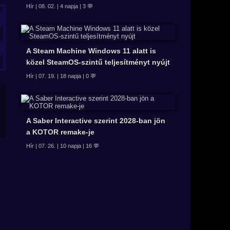
Hír | 08. 02. | 4 napja | 3 💬
A Steam Machine Windows 11 alatt is
közel SteamOS-szintű teljesítményt nyújt
Hír | 07. 19. | 18 napja | 0 💬
A Saber Interactive szerint 2028-ban jön
a KOTOR remake-je
Hír | 07. 26. | 10 napja | 16 💬