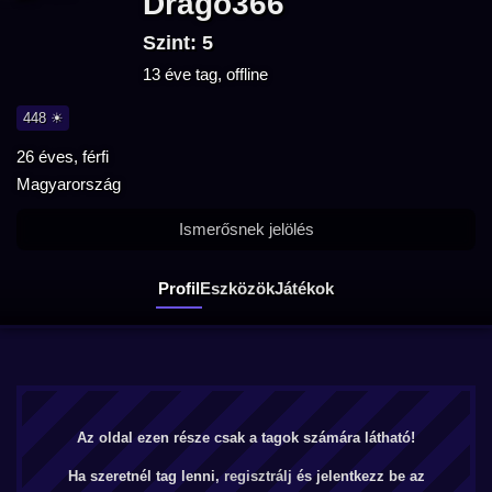
Drago366
Szint: 5
13 éve tag, offline
448 ☀
26 éves, férfi
Magyarország
Ismerősnek jelölés
Profil
Eszközök
Játékok
Az oldal ezen része csak a tagok számára látható!
Ha szeretnél tag lenni,
regisztrálj
és jelentkezz be az