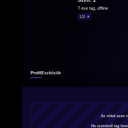
Szint: 2
7 éve tag, offline
101 ☀
Profil
Eszközök
Az oldal ezen r
Ha szeretnél tag len