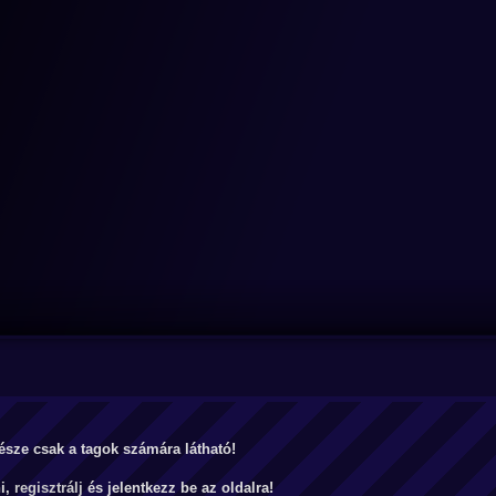
észe csak a tagok számára látható!
ni,
regisztrálj
és jelentkezz be az oldalra!