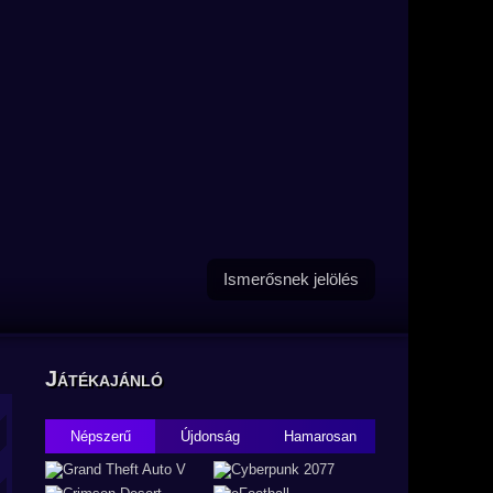
Ismerősnek jelölés
Játékajánló
Népszerű
Újdonság
Hamarosan