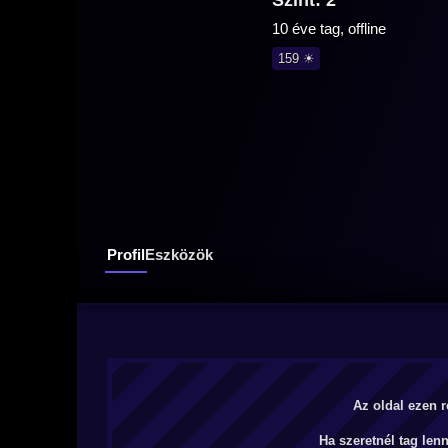
Szint: 2
10 éve tag, offline
159 ☀
Profil
Eszközök
Az oldal ezen r
Ha szeretnél tag len