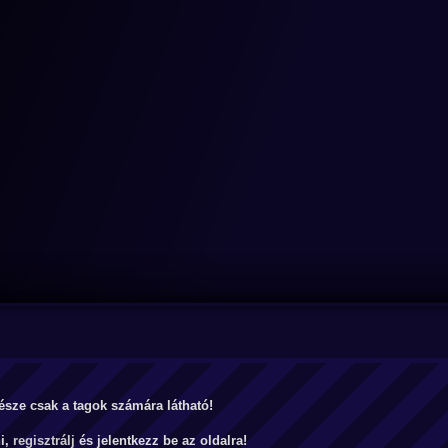
észe csak a tagok számára látható!
ni,
regisztrálj
és jelentkezz be az oldalra!