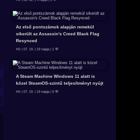
Az első pontszámok alapján remekül
sikerült az Assassin's Creed Black Flag
Resynced
Hír | 07. 19. | 19 napja | 1 💬
A Steam Machine Windows 11 alatt is
közel SteamOS-szintű teljesítményt nyújt
Hír | 07. 19. | 19 napja | 0 💬