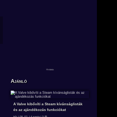
Ajánló
A Valve kibővíti a Steam kívánságlisták
és az ajándékozás funkciókat
Hír | 08. 02. | 4 napja | 3 💬