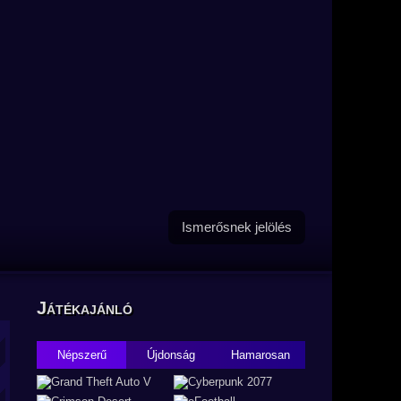
Ismerősnek jelölés
Játékajánló
Népszerű
Újdonság
Hamarosan