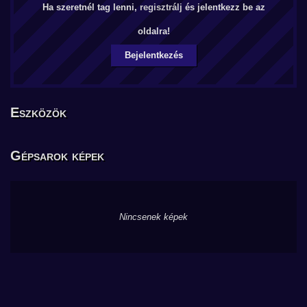
Ha szeretnél tag lenni,
regisztrálj
és jelentkezz be az
oldalra!
Bejelentkezés
Eszközök
Gépsarok képek
Nincsenek képek