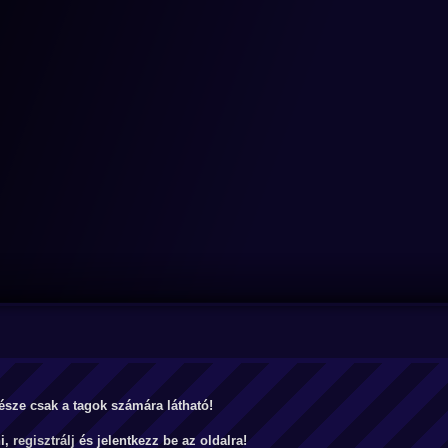
észe csak a tagok számára látható!
ni,
regisztrálj
és jelentkezz be az oldalra!