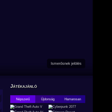
Ismerősnek jelölés
Játékajánló
Népszerű
Újdonság
Hamarosan