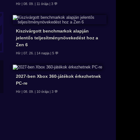
Hír | 08. 09. | 11 órája | 3 💬
Kiszivárgott benchmarkok alapján
jelentős teljesítménynövekedést hoz a
Zen 6
Hír | 07. 26. | 14 napja | 5 💬
2027-ben Xbox 360-játékok érkezhetnek
PC-re
Hír | 08. 09. | 10 órája | 3 💬