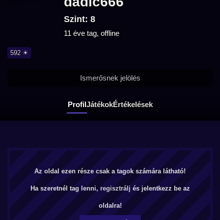
dadic666
Szint: 8
11 éve tag, offline
592 ☀
Ismerősnek jelölés
Profil
Játékok
Értékelések
Az oldal ezen része csak a tagok számára látható!
Ha szeretnél tag lenni,
regisztrálj
és jelentkezz be az
oldalra!