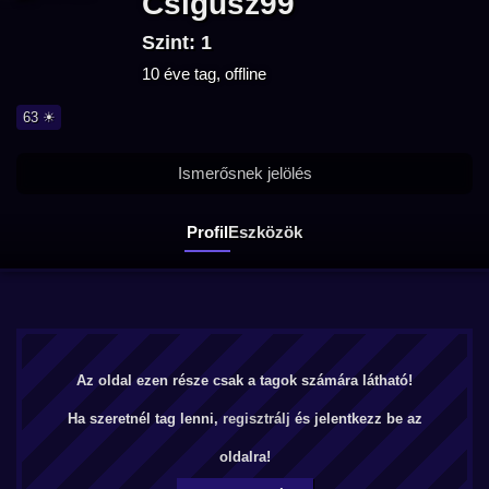
Csigusz99
Szint: 1
10 éve tag, offline
63 ☀
Ismerősnek jelölés
Profil
Eszközök
Az oldal ezen része csak a tagok számára látható!
Ha szeretnél tag lenni,
regisztrálj
és jelentkezz be az
oldalra!