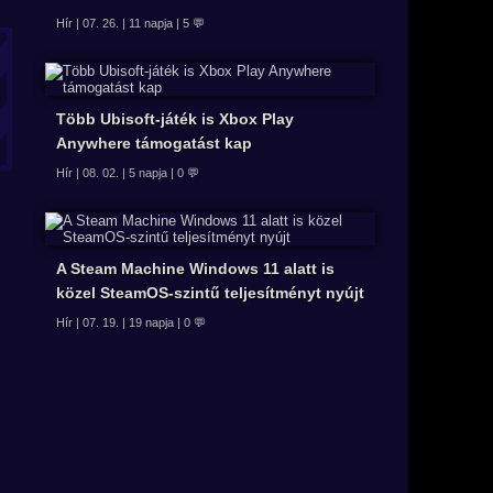
Hír | 07. 26. | 11 napja | 5 💬
Több Ubisoft-játék is Xbox Play
Anywhere támogatást kap
Hír | 08. 02. | 5 napja | 0 💬
A Steam Machine Windows 11 alatt is
közel SteamOS-szintű teljesítményt nyújt
Hír | 07. 19. | 19 napja | 0 💬