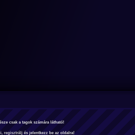
észe csak a tagok számára látható!
ni,
regisztrálj
és jelentkezz be az oldalra!