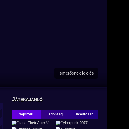
Ismerősnek jelölés
Játékajánló
Népszerű
Újdonság
Hamarosan