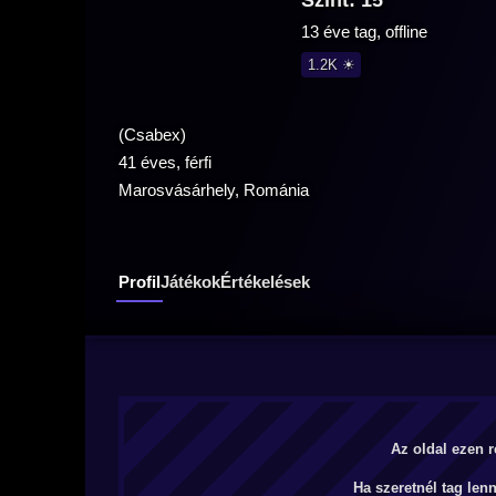
Szint: 15
13 éve tag, offline
1.2K ☀
(Csabex)
41 éves, férfi
Marosvásárhely, Románia
Profil
Játékok
Értékelések
Az oldal ezen r
Ha szeretnél tag len