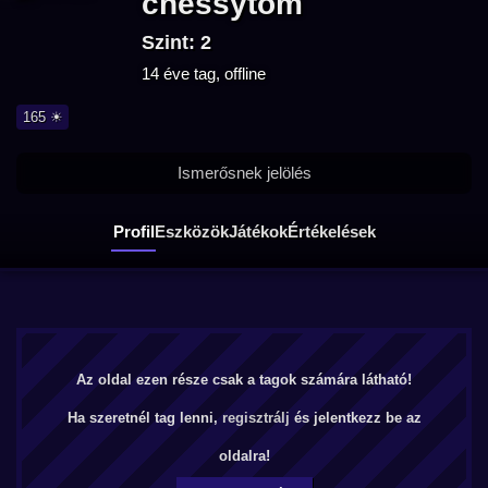
chessytom
Szint: 2
14 éve tag, offline
165 ☀
Ismerősnek jelölés
Profil
Eszközök
Játékok
Értékelések
Az oldal ezen része csak a tagok számára látható!
Ha szeretnél tag lenni,
regisztrálj
és jelentkezz be az
oldalra!