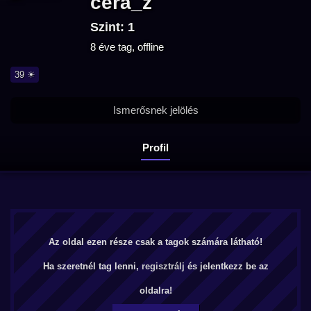
cera_z
Szint: 1
8 éve tag, offline
39 ☀
Ismerősnek jelölés
Profil
Az oldal ezen része csak a tagok számára látható!
Ha szeretnél tag lenni,
regisztrálj
és jelentkezz be az
oldalra!