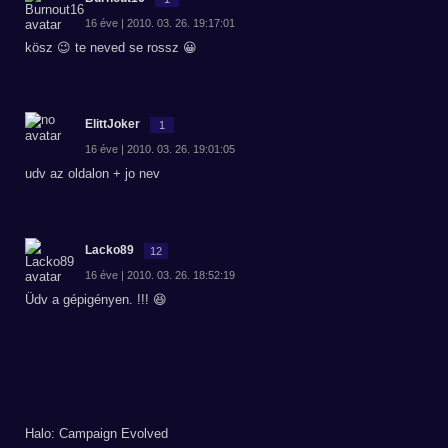
16 éve | 2010. 03. 26. 19:17:01
kösz 😉 te neved se rossz 😀
ElittJoker
1
16 éve | 2010. 03. 26. 19:01:05
udv az oldalon + jo nev
Lacko89
12
16 éve | 2010. 03. 26. 18:52:19
Üdv a gépigényen. !!! 😆
Halo: Campaign Evolved