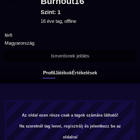
Burnout16
Szint: 1
16 éve tag, offline
férfi
Magyarország
Ismerősnek jelölés
Profil
Játékok
Értékelések
Az oldal ezen része csak a tagok számára látható!
Ha szeretnél tag lenni,
regisztrálj
és jelentkezz be az
oldalra!