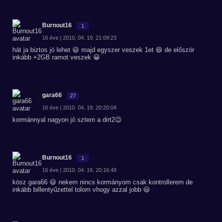
Burnout16
1
16 éve | 2010. 04. 19. 21:09:23
hát ja biztos jó lehet 😃 majd egyszer veszek 1et 😆 de először
inkább +2GB ramot veszek 😀
gara66
27
16 éve | 2010. 04. 19. 20:20:04
kormánnyal nagyon jó sztem a dirt2😉
Burnout16
1
16 éve | 2010. 04. 19. 20:16:49
kösz gara66 😃 nekem nincs kormányom csak kontrollerem de
inkább billentyűzettel tolom vhogy azzal jobb 😃