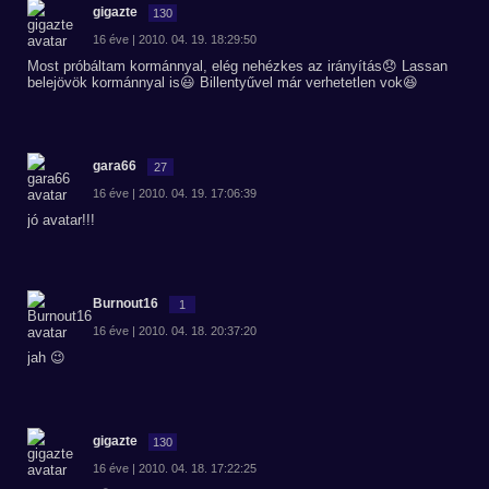
gigazte
130
16 éve | 2010. 04. 19. 18:29:50
Most próbáltam kormánnyal, elég nehézkes az irányítás😞 Lassan
belejövök kormánnyal is😃 Billentyűvel már verhetetlen vok😆
gara66
27
16 éve | 2010. 04. 19. 17:06:39
jó avatar!!!
Burnout16
1
16 éve | 2010. 04. 18. 20:37:20
jah 😉
gigazte
130
16 éve | 2010. 04. 18. 17:22:25