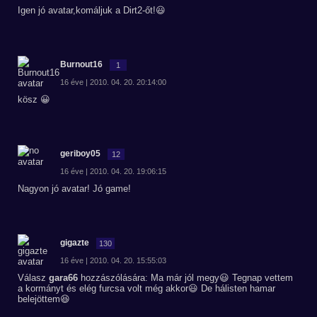
Igen jó avatar,komáljuk a Dirt2-őt!😃
Burnout16
1
16 éve | 2010. 04. 20. 20:14:00
kösz 😀
geriboy05
12
16 éve | 2010. 04. 20. 19:06:15
Nagyon jó avatar! Jó game!
gigazte
130
16 éve | 2010. 04. 20. 15:55:03
Válasz
gara66
hozzászólására: Ma már jól megy😃 Tegnap vettem
a kormányt és elég furcsa volt még akkor😃 De hálisten hamar
belejöttem😆