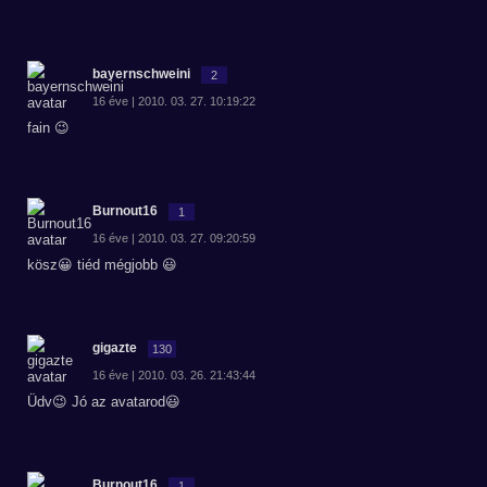
bayernschweini
2
16 éve | 2010. 03. 27. 10:19:22
fain 😉
Burnout16
1
16 éve | 2010. 03. 27. 09:20:59
kösz😀 tiéd mégjobb 😃
gigazte
130
16 éve | 2010. 03. 26. 21:43:44
Üdv😉 Jó az avatarod😃
Burnout16
1