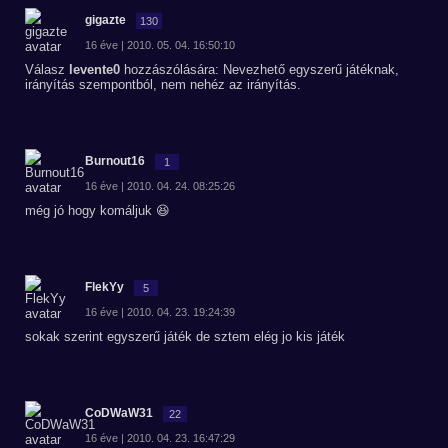
gigazte
130
16 éve | 2010. 05. 04. 16:50:10
Válasz
levente0
hozzászólására: Nevezhető egyszerű játéknak,
irányítás szempontból, nem nehéz az irányítás.
Burnout16
1
16 éve | 2010. 04. 24. 08:25:26
még jó hogy komáljuk 😆
FlekYy
5
16 éve | 2010. 04. 23. 19:24:39
sokak szerint egyszerű játék de sztem elég jo kis játék
CoDWaW31
22
16 éve | 2010. 04. 23. 16:47:29