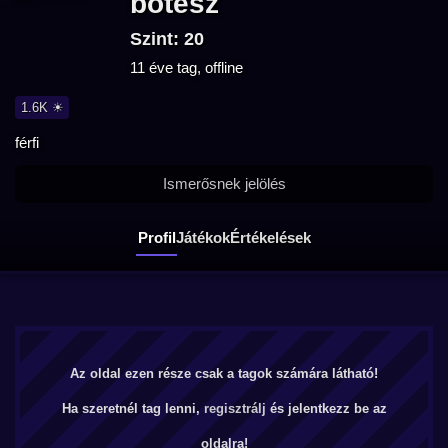
botesz
Szint: 20
11 éve tag, offline
1.6K ☀
férfi
Ismerősnek jelölés
Profil
Játékok
Értékelések
Az oldal ezen része csak a tagok számára látható!
Ha szeretnél tag lenni,
regisztrálj
és jelentkezz be az
oldalra!