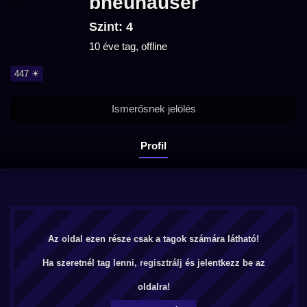
bneuhauser
Szint: 4
10 éve tag, offline
447 ☀
Ismerősnek jelölés
Profil
Az oldal ezen része csak a tagok számára látható!
Ha szeretnél tag lenni,
regisztrálj
és jelentkezz be az
oldalra!