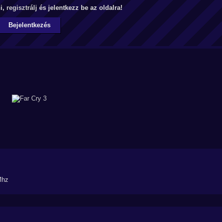
ni,
regisztrálj
és jelentkezz be az oldalra!
Bejelentkezés
Mhz