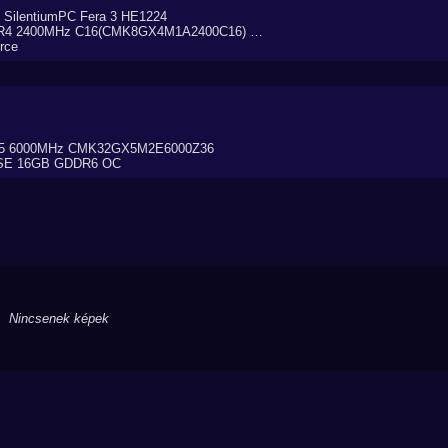
+ SilentiumPC Fera 3 HE1224
DDR4 2400MHz C16(CMK8GX4M1A2400C16) …
rce
R5 6000MHz CMK32GX5M2E6000Z36
LSE 16GB GDDR6 OC
Nincsenek képek