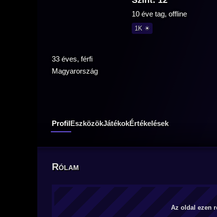
Szint: 12
10 éve tag, offline
1K ☀
33 éves, férfi
Magyarország
Profil
Eszközök
Játékok
Értékelések
Rólam
Az oldal ezen r