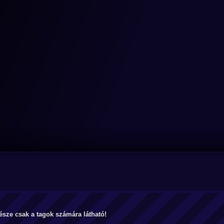
észe csak a tagok számára látható!