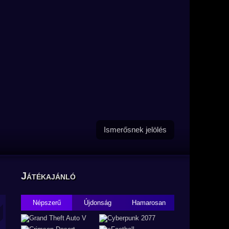
Ismerősnek jelölés
Játékajánló
Népszerű
Újdonság
Hamarosan