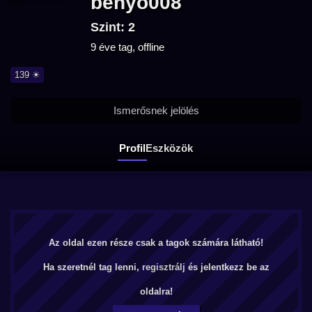
benyo008
Szint: 2
9 éve tag, offline
139 ☀
Ismerősnek jelölés
Profil
Eszközök
Az oldal ezen része csak a tagok számára látható!
Ha szeretnél tag lenni,
regisztrálj
és jelentkezz be az
oldalra!