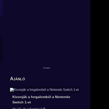
Ajánló
Kivonják a forgalomból a Nintendo
Switch 1-et
Hír | 07. 19. | 18 napja | 0 💬