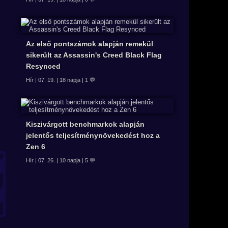
Az első pontszámok alapján remekül
sikerült az Assassin's Creed Black Flag
Resynced
Hír | 07. 19. | 18 napja | 1 💬
Kiszivárgott benchmarkok alapján
jelentős teljesítménynövekedést hoz a
Zen 6
Hír | 07. 26. | 10 napja | 5 💬