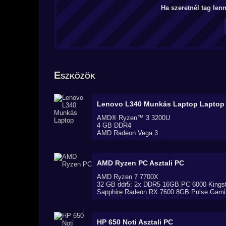
Ha szeretnél tag len
Eszközök
Lenovo L340 Munkás Laptop
Laptop
AMD® Ryzen™ 3 3200U
4 GB DDR4
AMD Radeon Vega 3
AMD Ryzen PC
Asztali PC
AMD Ryzen 7 7700X
32 GB ddr5: 2x DDR5 16GB PC 6000 King
Sapphire Radeon RX 7600 8GB Pulse Gamin
HP 650 Noti
Asztali PC