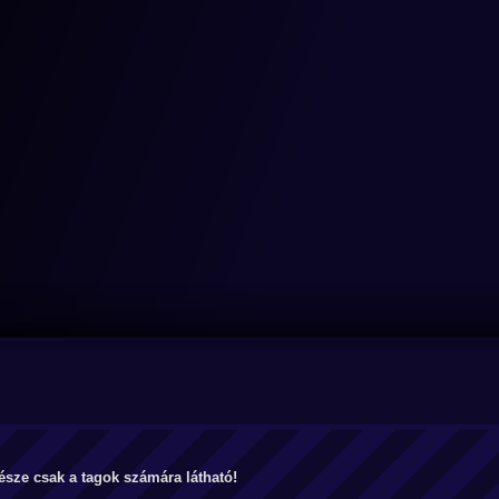
észe csak a tagok számára látható!