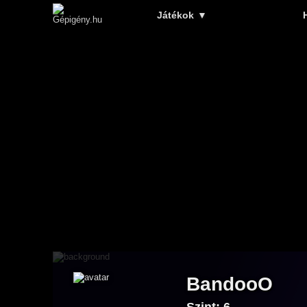
Játékok
▼
BandooO