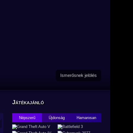
Ismerősnek jelölés
Játékajánló
Népszerű
Újdonság
Hamarosan