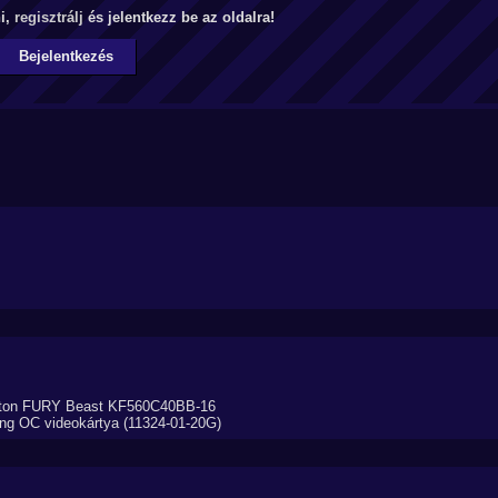
ni,
regisztrálj
és jelentkezz be az oldalra!
Bejelentkezés
ston FURY Beast KF560C40BB-16
g OC videokártya (11324-01-20G)