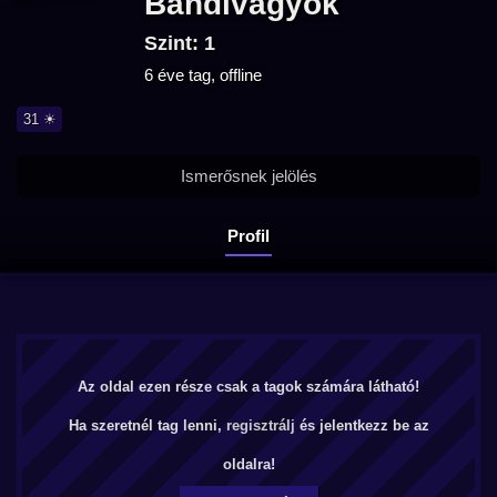
Bandivagyok
Szint: 1
6 éve tag, offline
31 ☀
Ismerősnek jelölés
Profil
Az oldal ezen része csak a tagok számára látható!
Ha szeretnél tag lenni,
regisztrálj
és jelentkezz be az
oldalra!