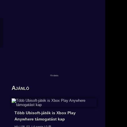
Ajánló
Több Ubisoft-játék is Xbox Play
Anywhere támogatást kap
Hír | 08. 02. | 4 napja | 0 💬