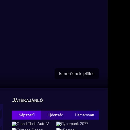
Ismerősnek jelölés
Játékajánló
Népszerű
Újdonság
Hamarosan