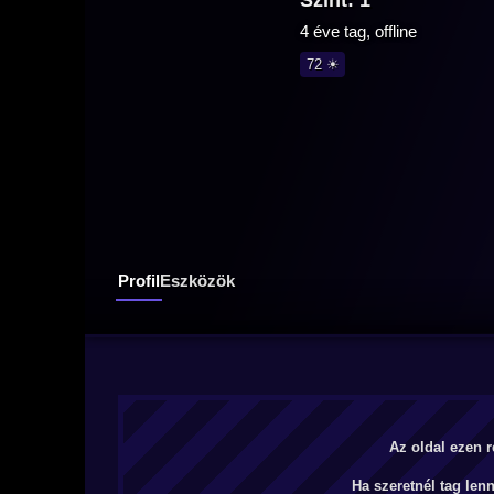
Szint: 1
4 éve tag, offline
72 ☀
Profil
Eszközök
Az oldal ezen r
Ha szeretnél tag len