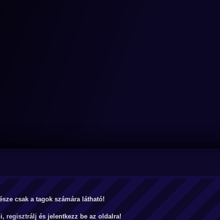
észe csak a tagok számára látható!
ni,
regisztrálj
és jelentkezz be az oldalra!