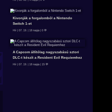
Kivonják a forgalomból a Nintendo
Switch 1-et
Hír | 07. 19. | 18 napja | 0 💬
A Capcom állítólag nagyszabású sztori
DLC-t készít a Resident Evil Requiemhez
Hír | 07. 19. | 18 napja | 15 💬