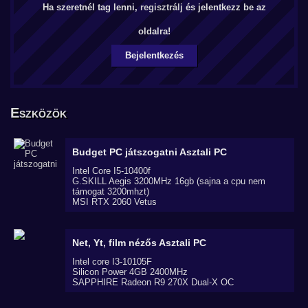
Ha szeretnél tag lenni,
regisztrálj
és jelentkezz be az
oldalra!
Bejelentkezés
Eszközök
Budget PC játszogatni
Asztali PC
Intel Core I5-10400f
G.SKILL Aegis 3200MHz 16gb (sajna a cpu nem
támogat 3200mhzt)
MSI RTX 2060 Vetus
Net, Yt, film nézős
Asztali PC
Intel core I3-10105F
Silicon Power 4GB 2400MHz
SAPPHIRE Radeon R9 270X Dual-X OC