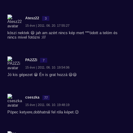
Atesz22
3
15 éve | 2011. 06. 20. 17:55:27
köszi nektek 😃 jah am azért nincs kép mert ***ódott a telóm és
nincs mivel fotózni :///
PA2ZZi
7
15 éve | 2011. 06. 10. 19:54:06
Jó kis gépezet 😀 Én is grat hozzá 😃😃
cseszka
77
15 éve | 2011. 06. 10. 19:48:19
Pöpec ketyere,dobhatnál fel róla képet.😉