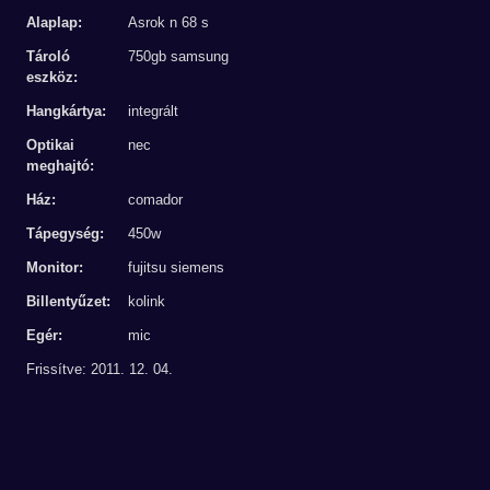
Alaplap:
Asrok n 68 s
Tároló
750gb samsung
eszköz:
Hangkártya:
integrált
Optikai
nec
meghajtó:
Ház:
comador
Tápegység:
450w
Monitor:
fujitsu siemens
Billentyűzet:
kolink
Egér:
mic
Frissítve: 2011. 12. 04.