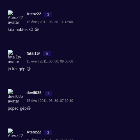
Atesz22
3
15 éve | 2011. 06. 30. 11:12:00
köx nektek 😉 😃
fatal1ty
9
15 éve | 2011. 06. 30. 09:05:08
jó kis gép 😉
devil035
30
15 éve | 2011. 06. 30. 07:19:10
pöpec gép😃
Atesz22
3