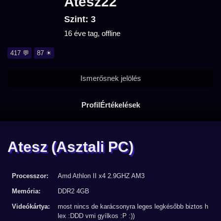
Atesz22
Szint: 3
16 éve tag, offline
417 💬
87 ☀
Ismerősnek jelölés
Profil
Értékelések
Atesz
(Asztali PC)
Processzor:
Amd Athlon II x4 2.9GHZ AM3
Memória:
DDR2 4GB
Videókártya:
most nincs de karácsonyra leges legkésőbb biztos h
lex :DDD vmi gyílkos :P :))