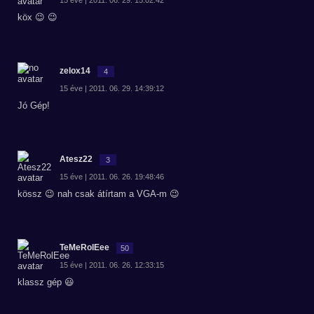
15 éve | 2011. 06. 29. 15:02:42
köx 😉 😉
zelox14
4
15 éve | 2011. 06. 29. 14:39:12
Jó Gép!
Atesz22
3
15 éve | 2011. 06. 26. 19:48:46
kössz 😉 nah csak átírtam a VGA-m 😉
TeMeRolEee
50
15 éve | 2011. 06. 26. 12:33:15
klassz gép 😃