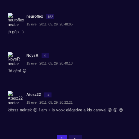
neuroflex
152
15 éve | 2011. 05. 29. 20:48:05
jó gép : )
NoysR
9
15 éve | 2011. 05. 29. 20:40:13
Jó gép! 😀
Atesz22
3
15 éve | 2011. 05. 29. 20:22:21
kössz nektek 😉 ! am + is vook elégedve a kis caryval 😜 😜 😆