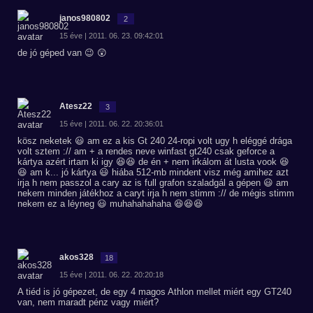
janos980802
2
15 éve | 2011. 06. 23. 09:42:01
de jó géped van 😉 😲
Atesz22
3
15 éve | 2011. 06. 22. 20:36:01
kösz neketek 😃 am ez a kis Gt 240 24-ropi volt ugy h eléggé drága
volt sztem :// am + a rendes neve winfast gt240 csak geforce a
kártya azért irtam ki igy 😆😆 de én + nem irkálom át lusta vook 😆
😆 am k... jó kártya 😃 hiába 512-mb mindent visz még amihez azt
irja h nem passzol a cary az is full grafon szaladgál a gépen 😃 am
nekem minden játékhoz a caryt irja h nem stimm :// de mégis stimm
nekem ez a léyneg 😃 muhahahahaha 😆😆😆
akos328
18
15 éve | 2011. 06. 22. 20:20:18
A tiéd is jó gépezet, de egy 4 magos Athlon mellet miért egy GT240
van, nem maradt pénz vagy miért?