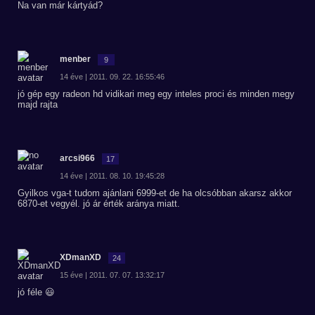
Na van már kártyád?
menber
9
14 éve | 2011. 09. 22. 16:55:46
jó gép egy radeon hd vidikari meg egy inteles proci és minden megy
majd rajta
arcsi966
17
14 éve | 2011. 08. 10. 19:45:28
Gyilkos vga-t tudom ajánlani 6999-et de ha olcsóbban akarsz akkor
6870-et vegyél. jó ár érték aránya miatt.
XDmanXD
24
15 éve | 2011. 07. 07. 13:32:17
jó féle 😃