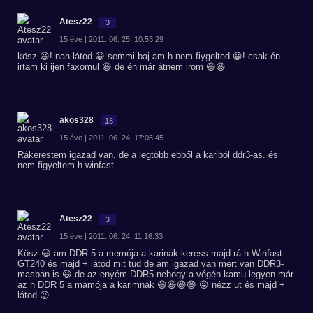
Atesz22
3
15 éve | 2011. 06. 25. 10:53:29
kösz 😃! nah látod 😀 semmi baj am h nem fiygelted 😀! csak én
irtam ki ijen faxomul 😆 de én már átnem irom 😆😆
akos328
18
15 éve | 2011. 06. 24. 17:05:45
Rákerestem igazad van, de a legtöbb ebből a kariból ddr3-as. és
nem figyeltem h winfast
Atesz22
3
15 éve | 2011. 06. 24. 11:16:33
Kösz 😃 am DDR 5-a memója a karinak keress majd rá h Winfast
GT240 és majd + látod mit tud de am igazad van mert van DDR3-
masban is 😃 de az enyém DDR5 nehogy a végén kamu legyen már
az h DDR 5 a mamója a karimnak 😆😆😆😆 😜 nézz ut és majd +
látod 😜