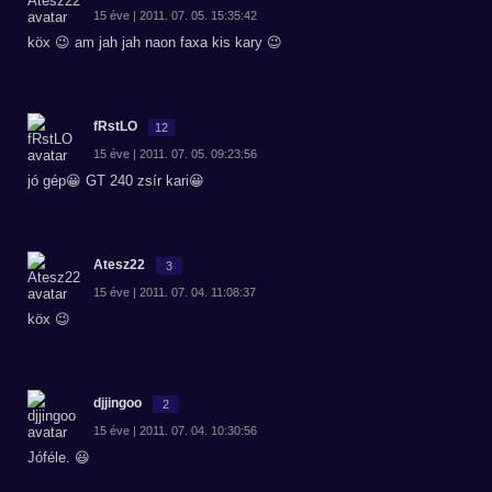
15 éve | 2011. 07. 05. 15:35:42
köx 😉 am jah jah naon faxa kis kary 😉
fRstLO
12
15 éve | 2011. 07. 05. 09:23:56
jó gép😀 GT 240 zsír kari😀
Atesz22
3
15 éve | 2011. 07. 04. 11:08:37
köx 😉
djjingoo
2
15 éve | 2011. 07. 04. 10:30:56
Jóféle. 😃