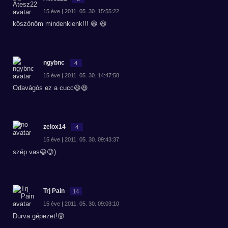
15 éve | 2011. 05. 30. 15:55:22
köszönöm mindenkienk!!! 😀 😃
ngybnc
4
15 éve | 2011. 05. 30. 14:47:58
Odavágós ez a cucc😃😆
zelox14
4
15 éve | 2011. 05. 30. 09:43:37
szép vas😀😉)
Trj Pain
14
15 éve | 2011. 05. 30. 09:03:10
Durva gépezet!😲