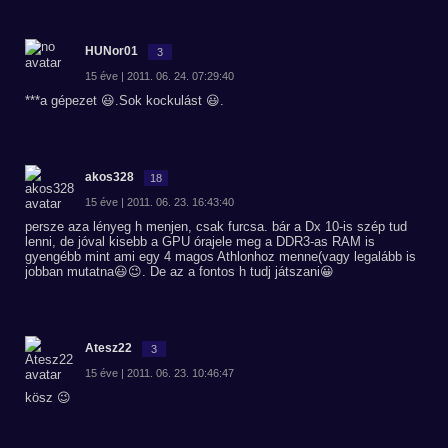
HUNor01
3
15 éve | 2011. 06. 24. 07:29:40
***a gépezet 😃.Sok kockulást 😃.
akos328
18
15 éve | 2011. 06. 23. 16:43:40
persze aza lényeg h menjen, csak furcsa. bár a Dx 10-is szép tud
lenni, de jóval kisebb a GPU órajele meg a DDR3-as RAM is
gyengébb mint ami egy 4 magos Athlonhoz menne(vagy legalább is
jobban mutatna😃😉. De az a fontos h tudj játszani😀
Atesz22
3
15 éve | 2011. 06. 23. 10:46:47
kösz 😉