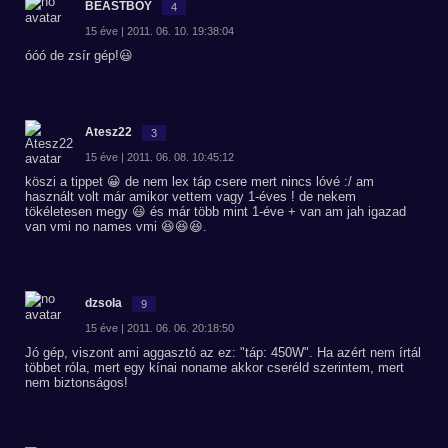
BEASTBOY
4
15 éve | 2011. 06. 10. 19:38:04
óóó de zsír gép!😃
Atesz22
3
15 éve | 2011. 06. 08. 10:45:12
köszi a tippet 😀 de nem lex táp csere mert nincs lóvé :/ am
használt volt már amikor vettem vagy 1-éves ! de nekem
tökéletesen megy 😃 és már több mint 1-éve + van am jah igazad
van vmi no names vmi 😆😆😆.
dzsola
9
15 éve | 2011. 06. 06. 20:18:50
Jó gép, viszont ami aggasztó az ez: "táp: 450W". Ha azért nem írtál
többet róla, mert egy kínai noname akkor cseréld szerintem, mert
nem biztonságos!