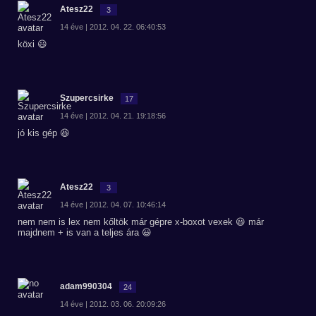
Atesz22
3
14 éve | 2012. 04. 22. 06:40:53
köxi 😃
Szupercsirke
17
14 éve | 2012. 04. 21. 19:18:56
jó kis gép 😆
Atesz22
3
14 éve | 2012. 04. 07. 10:46:14
nem nem is lex nem kőltök már gépre x-boxot vexek 😃 már
majdnem + is van a teljes ára 😃
adam990304
24
14 éve | 2012. 03. 06. 20:09:26