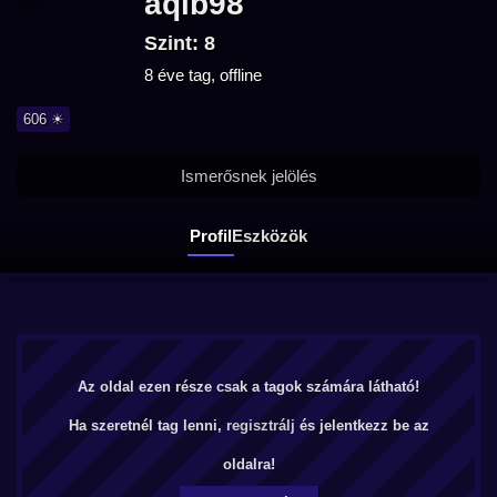
aqib98
Szint: 8
8 éve tag, offline
606 ☀
Ismerősnek jelölés
Profil
Eszközök
Az oldal ezen része csak a tagok számára látható!
Ha szeretnél tag lenni,
regisztrálj
és jelentkezz be az
oldalra!