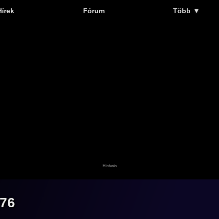
Hírek
Fórum
Több
▼
76