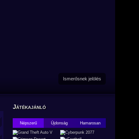
Ismerősnek jelölés
Játékajánló
Népszerű
Újdonság
Hamarosan