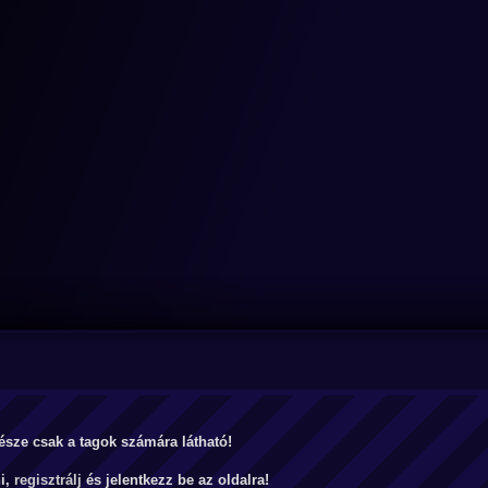
észe csak a tagok számára látható!
ni,
regisztrálj
és jelentkezz be az oldalra!