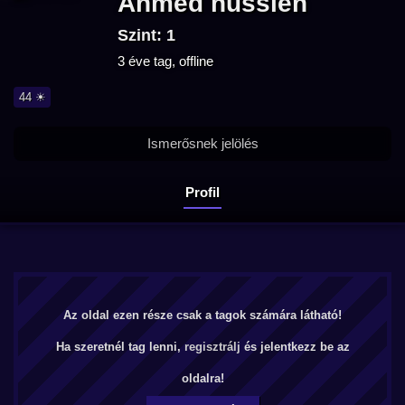
Ahmed hussien
Szint: 1
3 éve tag, offline
44 ☀
Ismerősnek jelölés
Profil
Az oldal ezen része csak a tagok számára látható!
Ha szeretnél tag lenni,
regisztrálj
és jelentkezz be az
oldalra!