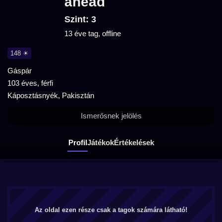
ahead
Szint: 3
13 éve tag, offline
148 ☀
Gáspár
103 éves, férfi
Káposztásnyék, Pakisztán
Ismerősnek jelölés
Profil
Játékok
Értékelések
Az oldal ezen része csak a tagok számára látható!