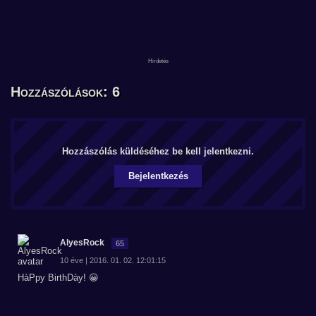
Hozzászólások: 6
Hozzászólás küldéséhez be kell jelentkezni.
Bejelentkezés
AlyesRock
65
10 éve | 2016. 01. 02. 12:01:15
HàPpy BirthDày! 😀