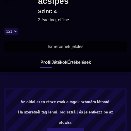
acsipes
Szint: 4
3 éve tag, offline
321 ☀
Ismerősnek jelölés
Profil
Játékok
Értékelések
Az oldal ezen része csak a tagok számára látható!
Ha szeretnél tag lenni,
regisztrálj
és jelentkezz be az
oldalra!