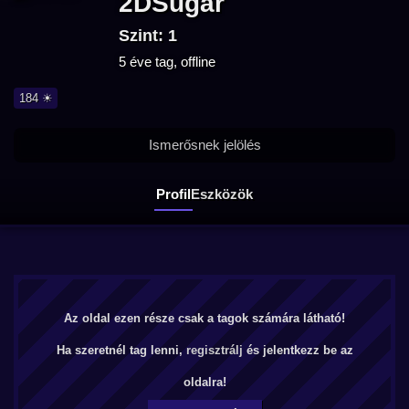
2DSugar
Szint: 1
5 éve tag, offline
184 ☀
Ismerősnek jelölés
Profil
Eszközök
Az oldal ezen része csak a tagok számára látható!
Ha szeretnél tag lenni,
regisztrálj
és jelentkezz be az
oldalra!